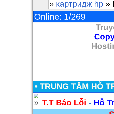
»
картридж hp
» 
Online: 1/269
Truy
Copy
Hosti
• TRUNG TÂM HỖ T
T.T Báo Lỗi
-
Hỗ T