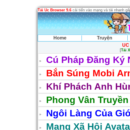
Tải Uc Browser 9.6
cải tiến vào mạng và tải nhanh g
Home
Truyện
UC
[
Tải 
Cú Pháp Đăng Ký 
Bắn Súng Mobi Arm
Khí Phách Anh Hùn
Phong Vân Truyền
Ngôi Làng Của Gió
Mạng Xã Hội Avatar