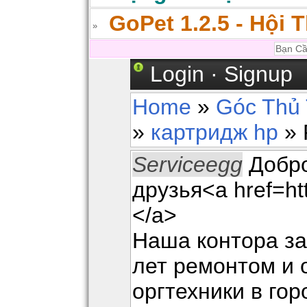
GoPet 1.2.5 - Hội 
Login
·
Signup
Home
»
Góc Thủ 
»
картридж hp
» 
Serviceegg
Добро
друзья<a href=htt
</a>
Наша контора з
лет ремонтом и
оргтехники в го