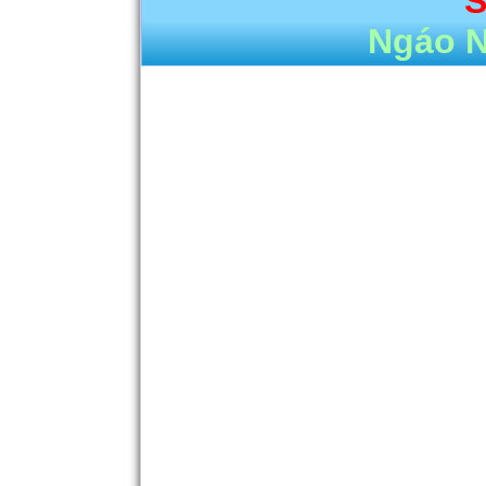
S
Ngáo 