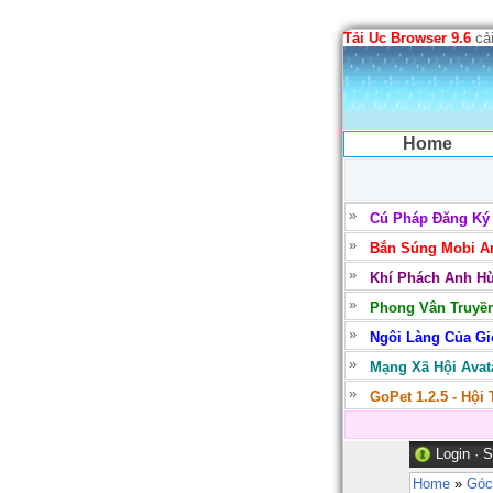
Tải Uc Browser 9.6
cải
Home
Cú Pháp Đăng Ký
Bắn Súng Mobi Ar
Khí Phách Anh Hù
Phong Vân Truyền
Ngôi Làng Của Gió
Mạng Xã Hội Avata
GoPet 1.2.5 - Hội
Login
·
S
Home
»
Góc