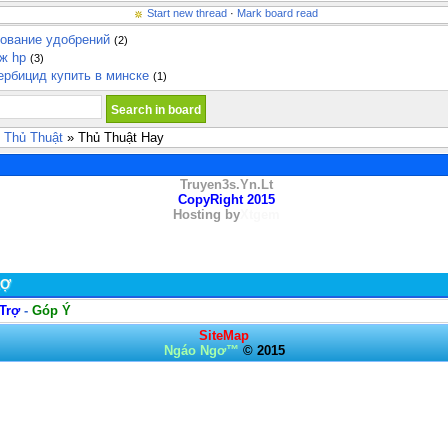
Start new thread
·
Mark board read
зование удобрений
(2)
дж hp
(3)
ербицид купить в минске
(1)
 Thủ Thuật
» Thủ Thuật Hay
Truyen3s.Yn.Lt
CopyRight 2015
Hosting by
Xtgem
RỢ
Trợ
-
Góp Ý
SiteMap
Ngáo Ngơ™
© 2015