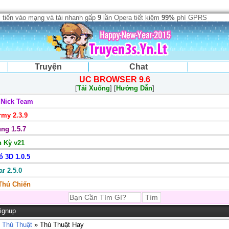
 tiến vào mạng và tải nhanh gấp
9
lần Opera tiết kiệm
99%
phí GPRS
Truyện
Chat
UC BROWSER 9.6
[
Tải Xuống
] [
Hướng Dẫn
]
 Nick Team
my 2.3.9
ng 1.5.7
 Kỳ v21
 3D 1.0.5
r 2.5.0
 Thú Chiến
ignup
 Thủ Thuật
» Thủ Thuật Hay