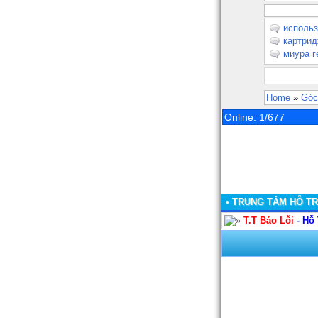
исполь
картри
миура г
Home
»
Góc
Online: 1/677
• TRUNG TÂM HỖ T
T.T Báo Lỗi
-
Hỗ 