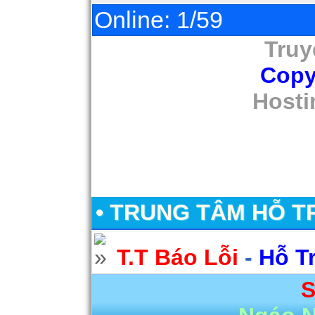
Online: 1/59
Truy
Copy
Hosti
• TRUNG TÂM HỖ T
T.T Báo Lỗi
-
Hỗ T
S