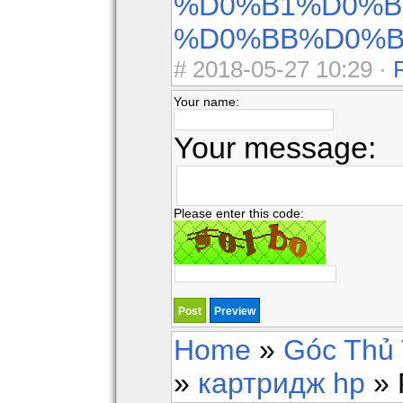
%D0%B1%D0%B
%D0%BB%D0%B
#
2018-05-27 10:29 ·
Your name:
Your message:
Please enter this code:
Home
»
Góc Thủ 
»
картридж hp
» 