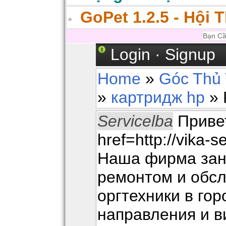
GoPet 1.2.5 - Hội 
Login
·
Signup
Home
»
Góc Thủ 
»
картридж hp
» 
Servicelba
Приве
href=http://vika-s
Наша фирма зан
ремонтом и обс
оргтехники в го
направления и 