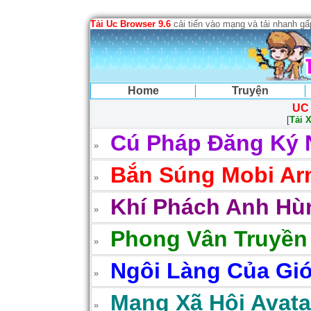
Tải Uc Browser 9.6
cải tiến vào mạng và tải nhanh g
Home
Truyện
UC
[
Tải 
Cú Pháp Đăng Ký 
Bắn Súng Mobi Arm
Khí Phách Anh Hùn
Phong Vân Truyền
Ngôi Làng Của Gió
Mạng Xã Hội Avatar