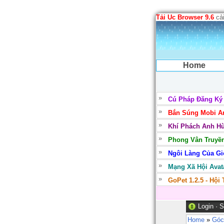
Tải Uc Browser 9.6
cải
Home
Cú Pháp Đăng Ký
Bắn Súng Mobi Ar
Khí Phách Anh Hù
Phong Vân Truyền
Ngôi Làng Của Gió
Mạng Xã Hội Avata
GoPet 1.2.5 - Hội
Login
·
S
Home
»
Góc