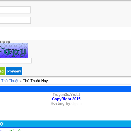
is code:
 Thủ Thuật
» Thủ Thuật Hay
Truyen3s.Yn.Lt
CopyRight 2015
Hosting by
Xtgem
RỢ