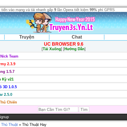
 tiến vào mạng và tải nhanh gấp
9
lần Opera tiết kiệm
99%
phí GPRS
Truyện
Chat
UC BROWSER 9.6
[
Tải Xuống
] [
Hướng Dẫn
]
 Nick Team
my 2.3.9
ng 1.5.7
 Kỳ v21
 3D 1.0.5
r 2.5.0
 Thú Chiến
ignup
 Thủ Thuật
» Thủ Thuật Hay