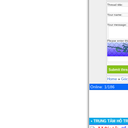
Thread title:
Your name:
Your message:
Please enter th
Home
»
Góc
Online: 1/186
• TRUNG TÂM HỖ T