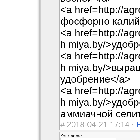
<a href=http://ag
фосфорно калий
<a href=http://agr
himiya.by/>удоб
<a href=http://agr
himiya.by/>выра
удобрение</a>
<a href=http://agr
himiya.by/>удоб
аммиачной сели
#
2018-04-21 17:14 ·
Your name: