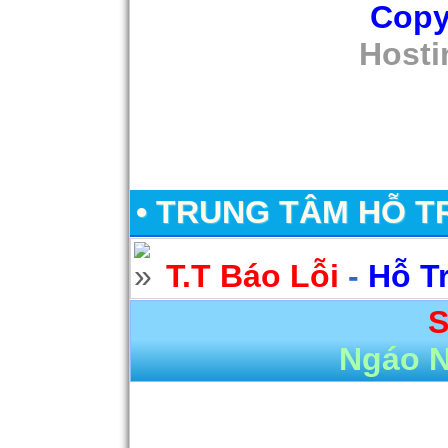
Copy
Hosti
• TRUNG TÂM HỖ T
T.T Báo Lỗi
-
Hỗ T
S
Ngáo 