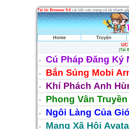
Tải Uc Browser 9.6
cải tiến vào mạng và tải nhanh g
Home
Truyện
UC
[
Tải 
Cú Pháp Đăng Ký 
Bắn Súng Mobi Arm
Khí Phách Anh Hùn
Phong Vân Truyền
Ngôi Làng Của Gió
Mạng Xã Hội Avatar