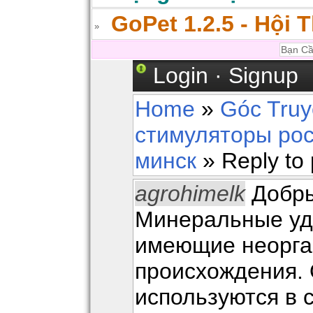
GoPet 1.2.5 - Hội 
Login
·
Signup
Home
»
Góc Tru
стимуляторы рос
минск
» Reply to 
agrohimelk
Добры
Минеральные уд
имеющие неорга
происхождения.
используются в 