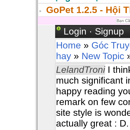
GoPet 1.2.5 - Hội 
Login
·
Signup
Home
»
Góc Tru
hay
»
New Topic
»
LelandTroni
I thin
much significant i
happy reading your
remark on few c
site style is wonde
actually great : D.