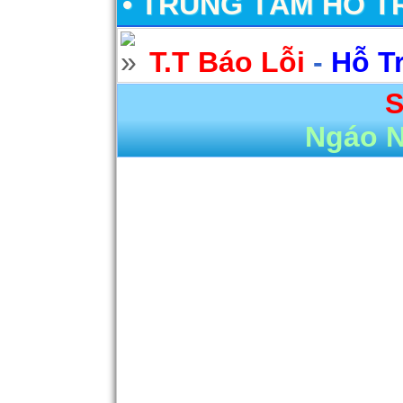
• TRUNG TÂM HỖ T
T.T Báo Lỗi
-
Hỗ T
S
Ngáo 