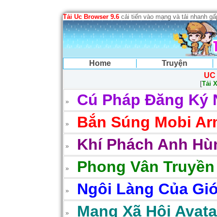
Tải Uc Browser 9.6
cải tiến vào mạng và tải nhanh g
Home
Truyện
UC
[
Tải 
Cú Pháp Đăng Ký 
Bắn Súng Mobi Arm
Khí Phách Anh Hùn
Phong Vân Truyền
Ngôi Làng Của Gió
Mạng Xã Hội Avatar