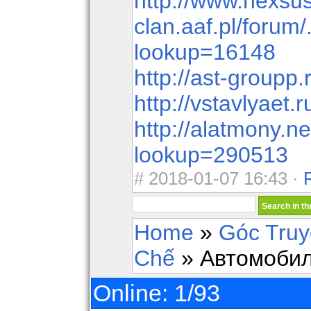
http://www.nexsus
clan.aaf.pl/forum/
lookup=16148
http://ast-groupp
http://vstavlyaet.
http://alatmony.ne
lookup=290513
#
2018-01-07 16:43 ·
Home
»
Góc Tru
Chế
» Автомобил
Online: 1/93