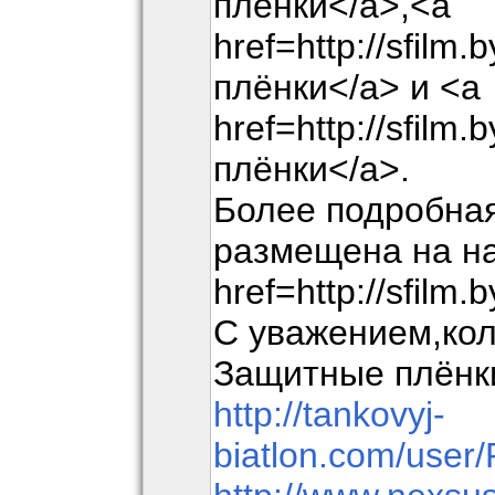
плёнки</a>,<a
href=http://sfil
плёнки</a> и <a
href=http://sfil
плёнки</a>.
Более подробна
размещена на н
href=http://sfilm
С уважением,ко
Защитные плёнки
http://tankovyj-
biatlon.com/user/