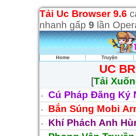
Tải Uc Browser 9.6
cả
nhanh gấp
9
lần Opera
Home
Truyện
UC BR
[
Tải Xuố
Cú Pháp Đăng Ký 
Bắn Súng Mobi Arm
Khí Phách Anh Hùn