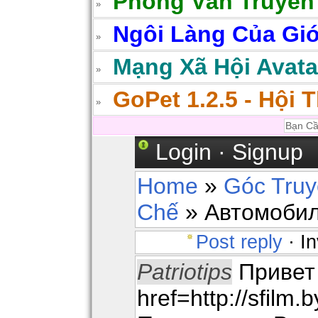
Phong Vân Truyền
Ngôi Làng Của Gió
Mạng Xã Hội Avatar
GoPet 1.2.5 - Hội 
Login
·
Signup
Home
»
Góc Tru
Chế
» Автомобил
Post reply
· In
Patriotips
Привет 
href=http://sfilm.