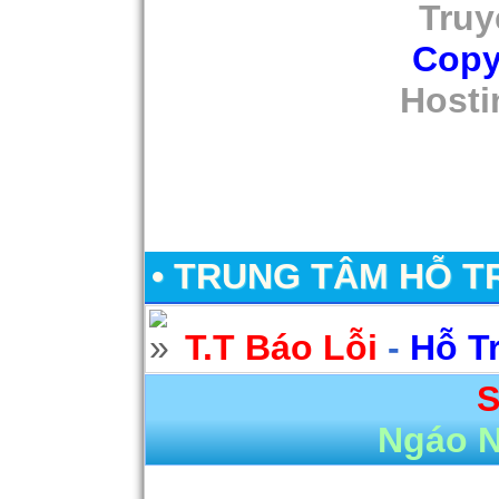
Truy
Copy
Hosti
• TRUNG TÂM HỖ T
T.T Báo Lỗi
-
Hỗ T
S
Ngáo 