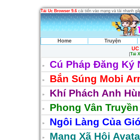
Tải Uc Browser 9.6
cải tiến vào mạng và tải nhanh g
Home
Truyện
UC
[
Tải 
Cú Pháp Đăng Ký 
Bắn Súng Mobi Arm
Khí Phách Anh Hùn
Phong Vân Truyền
Ngôi Làng Của Gió
Mạng Xã Hội Avatar