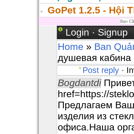
GoPet 1.2.5 - Hội 
Login
·
Signup
Home
»
Ban Quản
душевая кабина 
Post reply
· In
Bogdantdi
Привет
href=https://stekl
Предлагаем Ва
изделия из стек
офиса.Наша орг