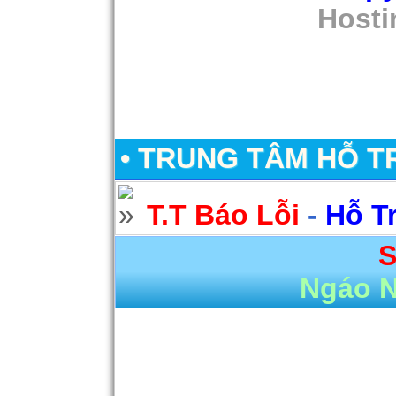
Hosti
• TRUNG TÂM HỖ T
T.T Báo Lỗi
-
Hỗ T
S
Ngáo 