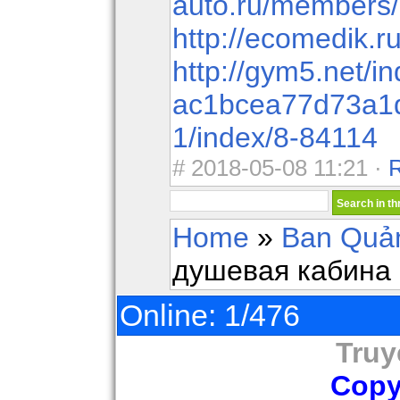
auto.ru/members/
http://ecomedik.r
http://gym5.net/i
ac1bcea77d73a1
1/index/8-84114
#
2018-05-08 11:21 ·
Home
»
Ban Quản
душевая кабина 
Online: 1/476
Truy
Copy