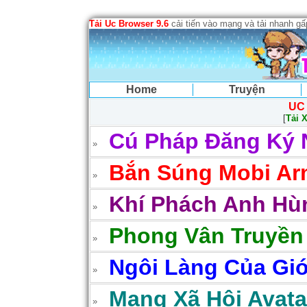
Tải Uc Browser 9.6
cải tiến vào mạng và tải nhanh g
Home
Truyện
UC
[
Tải 
Cú Pháp Đăng Ký 
Bắn Súng Mobi Arm
Khí Phách Anh Hùn
Phong Vân Truyền
Ngôi Làng Của Gió
Mạng Xã Hội Avatar