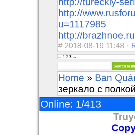
http://tureckiy-se
http://www.rusf
u=1117985
http://brazhnoe.r
#
2018-08-19 11:48 ·
←
1
2
3
→
Home
»
Ban Quản
зеркало с полко
Online: 1/413
Truy
Copy