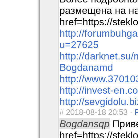
размещена на н
href=https://stekl
http://forumbuhg
u=27625
http://darknet.s
Bogdanamd
http://www.37010
http://invest-en
http://sevgidolu.bi
#
2018-08-18 20:53 ·
Bogdansqp
Приве
href=https://stekl