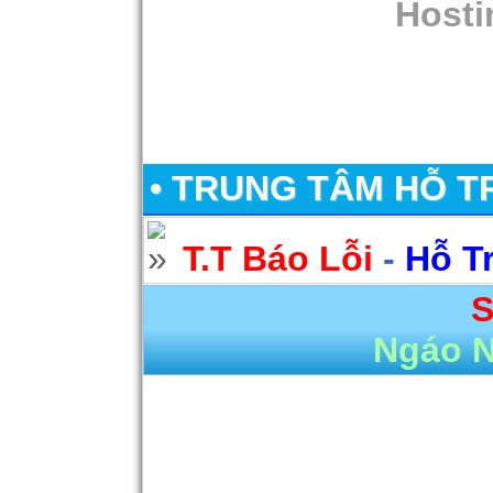
Hosti
• TRUNG TÂM HỖ T
T.T Báo Lỗi
-
Hỗ T
S
Ngáo 