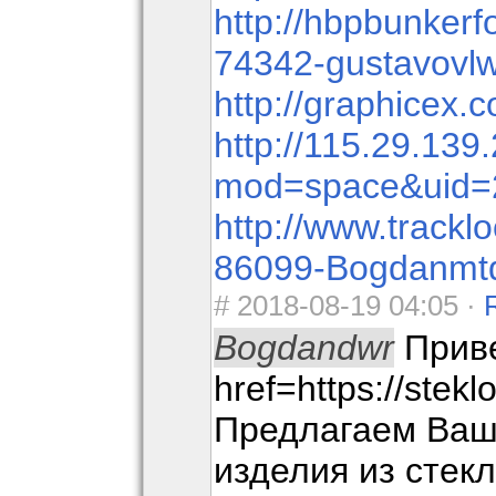
http://hbpbunker
74342-gustavovl
http://graphicex.
http://115.29.13
mod=space&uid=
http://www.track
86099-Bogdanmt
#
2018-08-19 04:05 ·
Bogdandwr
Приве
href=https://stekl
Предлагаем Ва
изделия из стек