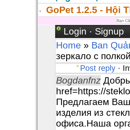
GoPet 1.2.5 - Hội 
Login
·
Signup
Home
»
Ban Quản
зеркало с полко
Post reply
· In
Bogdanfnz
Добры
href=https://stekl
Предлагаем Ва
изделия из стек
офиса.Наша орг