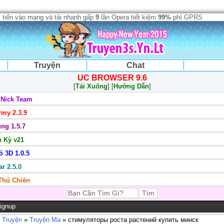
 tiến vào mạng và tải nhanh gấp
9
lần Opera tiết kiệm
99%
phí GPRS
Truyện
Chat
UC BROWSER 9.6
[
Tải Xuống
] [
Hướng Dẫn
]
 Nick Team
my 2.3.9
ng 1.5.7
 Kỳ v21
 3D 1.0.5
r 2.5.0
 Thú Chiến
ignup
 Truyện
»
Truyện Ma
» стимуляторы роста растений купить минск