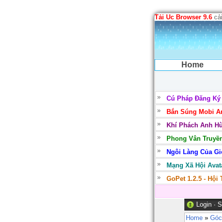
Tải Uc Browser 9.6
cải
Home
Cú Pháp Đăng Ký
Bắn Súng Mobi Ar
Khí Phách Anh Hù
Phong Vân Truyền
Ngôi Làng Của Gió
Mạng Xã Hội Avata
GoPet 1.2.5 - Hội
Login
·
S
Home
»
Góc