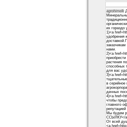
agrohimelk
Д
Минеральны
традиционн
органическ
их гораздо 
1)<a href=h
удобрения 
доставкой.П
заказчикам
нами.
2)<a href=h
приобрести
растения п
способных т
для вас уд
3)<a href=h
тщательные
в серийное
агрокорпора
дачных пос
4)<a href=h
чтобы пред
главного оф
репутацией 
Мы будем ра
ССЫЛКУ</
От всей душ
<a href=htt