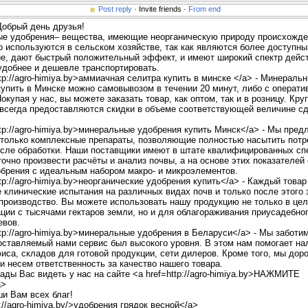
Post reply
· Invite friends ·
From end
обрый день друзья!
е удобрения– вещества, имеющие неорганическую природу происхожде
о используются в сельском хозяйстве, так как являются более доступны
ие, дают быстрый положительный эффект, и имеют широкий спектр дейст
удобнее и дешевле транспортировать.
ttp://agro-himiya.by>аммиачная селитра купить в минске </a> - Минераль
купить в Минске можно самовывозом в течении 20 минут, либо c операти
окупая у нас, вы можете заказать товар, как оптом, так и в розницу. Кр
 всегда предоставляются скидки в объеме соответствующей величине с
ttp://agro-himiya.by>минеральные удобрения купить Минск</a> - Мы пред
 только комплексные препараты, позволяющие полностью насытить потр
осле обработки. Наши поставщики имеют в штате квалифицированных сп
очно произвести расчёты и анализ почвы, а на основе этих показателей
обрения с идеальным набором макро- и микроэлементов.
ttp://agro-himiya.by>неорганические удобрения купить</a> - Каждый това
 клинические испытания на различных видах почв и только после этого 
 производство. Вы можете использовать нашу продукцию не только в цел
ции с тысячами гектаров земли, но и для облагораживания приусадебног
евов.
ttp://agro-himiya.by>минеральные удобрения в Беларуси</a> - Мы заботим
оставляемый нами сервис был высокого уровня. В этом нам помогает на
иса, складов для готовой продукции, сети дилеров. Кроме того, мы дор
и несем ответственность за качество нашего товара.
ды Вас видеть у нас на сайте <a href=http://agro-himiya.by>НАЖМИТЕ
a>
и Вам всех благ!
p://agro-himiya.by/>удобрения грядок весной</a>