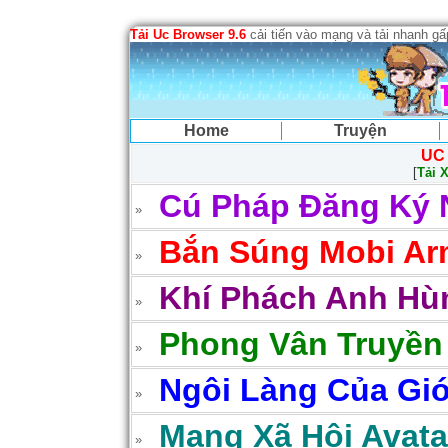
Tải Uc Browser 9.6
cải tiến vào mạng và tải nhanh g
Home
Truyện
UC
[
Tải 
Cú Pháp Đăng Ký 
Bắn Súng Mobi Arm
Khí Phách Anh Hùn
Phong Vân Truyền
Ngôi Làng Của Gió
Mạng Xã Hội Avatar