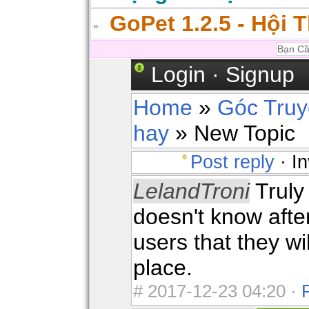
GoPet 1.2.5 - Hội 
Login
·
Signup
Home
»
Góc Tru
hay
» New Topic
Post reply
· In
LelandTroni
Truly
doesn't know after
users that they wil
place.
#
2017-12-23 04:20 ·