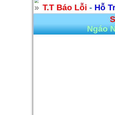
T.T Báo Lỗi
-
Hỗ T
S
Ngáo 