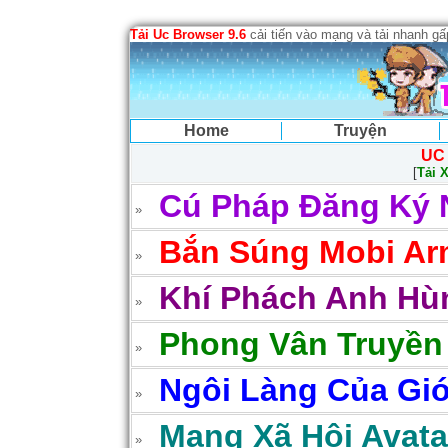
Tải Uc Browser 9.6
cải tiến vào mạng và tải nhanh g
Home
Truyện
UC
[
Tải 
Cú Pháp Đăng Ký 
Bắn Súng Mobi Arm
Khí Phách Anh Hùn
Phong Vân Truyền
Ngôi Làng Của Gió
Mạng Xã Hội Avatar