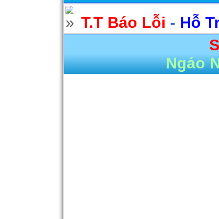
T.T Báo Lỗi
-
Hỗ T
S
Ngáo 