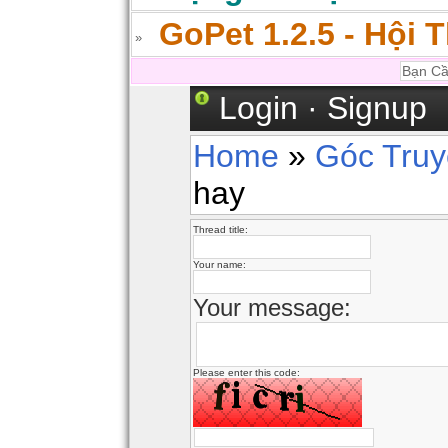
GoPet 1.2.5 - Hội 
Login
·
Signup
Home
»
Góc Tru
hay
Thread title:
Your name:
Your message:
Please enter this code: