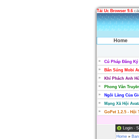
Tải Uc Browser 9.6
cải
Home
Cú Pháp Đăng Ký
Bắn Súng Mobi Ar
Khí Phách Anh Hù
Phong Vân Truyền
Ngôi Làng Của Gió
Mạng Xã Hội Avata
GoPet 1.2.5 - Hội
Login
·
S
Home
»
Ban