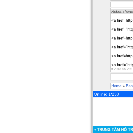
Robertsheno
<a href=http
<a href="htt
<a href=http
<a href="htt
<a href=http
<a href="htt
#
2018-05-29 0
Home
»
Ban
Online: 1/230
• TRUNG TÂM HỖ T