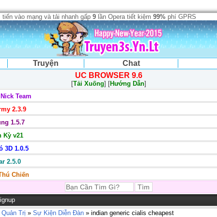
 tiến vào mạng và tải nhanh gấp
9
lần Opera tiết kiệm
99%
phí GPRS
Truyện
Chat
UC BROWSER 9.6
[
Tải Xuống
] [
Hướng Dẫn
]
 Nick Team
my 2.3.9
ng 1.5.7
 Kỳ v21
 3D 1.0.5
r 2.5.0
 Thú Chiến
ignup
 Quản Trị
»
Sự Kiện Diễn Đàn
» indian generic cialis cheapest