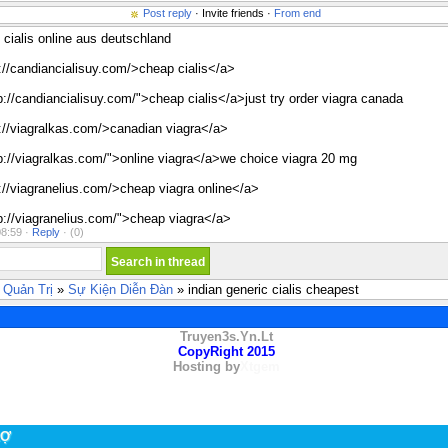
Post reply
· Invite friends ·
From end
cialis online aus deutschland
://candiancialisuy.com/>cheap cialis</a>
p://candiancialisuy.com/">cheap cialis</a>just try order viagra canada
://viagralkas.com/>canadian viagra</a>
p://viagralkas.com/">online viagra</a>we choice viagra 20 mg
://viagranelius.com/>cheap viagra online</a>
p://viagranelius.com/">cheap viagra</a>
8:59 ·
Reply
·
(0)
 Quản Trị
»
Sự Kiện Diễn Đàn
» indian generic cialis cheapest
Truyen3s.Yn.Lt
CopyRight 2015
Hosting by
Xtgem
RỢ