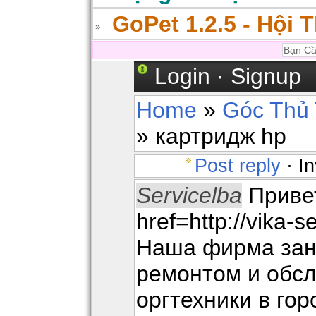
GoPet 1.2.5 - Hội 
Login
·
Signup
Home
»
Góc Thủ 
» картридж hp
Post reply
· In
Servicelba
Приве
href=http://vika-s
Наша фирма зан
ремонтом и обс
оргтехники в го