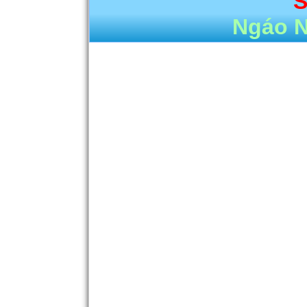
S
Ngáo 