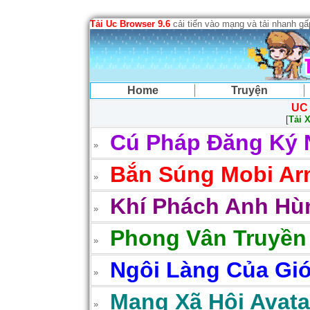
Tải Uc Browser 9.6
cải tiến vào mạng và tải nhanh g
Home
Truyện
UC
[
Tải 
Cú Pháp Đăng Ký 
Bắn Súng Mobi Arm
Khí Phách Anh Hùn
Phong Vân Truyền
Ngôi Làng Của Gió
Mạng Xã Hội Avatar