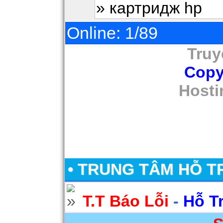
» картридж hp
Online: 1/89
Truy
Copy
Hosti
• TRUNG TÂM HỖ T
T.T Báo Lỗi
-
Hỗ T