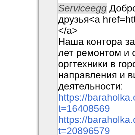
Serviceegg
Добро
друзья<a href=htt
</a>
Наша контора з
лет ремонтом и
оргтехники в го
направления и 
деятельности:
https://baraholka.
t=16408569
https://baraholka.
t=20896579