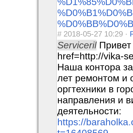
%D1%85%D0%B
%D0%B1%D0%B
%D0%BB%D0%B
#
2018-05-27 10:29 ·
Serviceril
Привет 
href=http://vika-s
Наша контора з
лет ремонтом и
оргтехники в го
направления и 
деятельности:
https://baraholka.