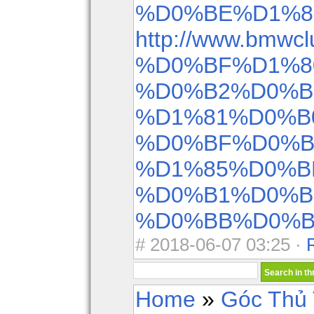
%D0%BE%D1%8
http://www.bmwcl
%D0%BF%D1%8
%D0%B2%D0%B
%D1%81%D0%B
%D0%BF%D0%B
%D1%85%D0%B
%D0%B1%D0%B
%D0%BB%D0%B
#
2018-06-07 03:25 ·
Home
»
Góc Thủ 