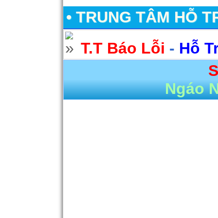
• TRUNG TÂM HỖ T
T.T Báo Lỗi
-
Hỗ T
S
Ngáo 