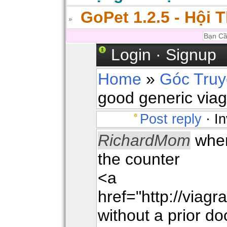
GoPet 1.2.5 - Hội 
Login
·
Signup
Home
»
Góc Tru
good generic viag
Post reply
· In
RichardMom
wher
the counter
<a
href="http://viag
without a prior do