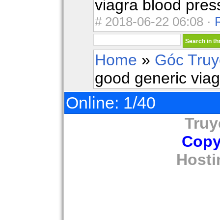
viagra blood press
#
2018-06-22 06:08 ·
Home
»
Góc Tru
good generic viag
Online: 1/40
Truy
Copy
Hosti