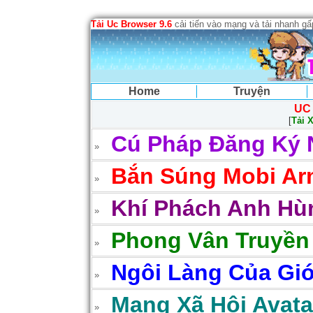
Tải Uc Browser 9.6
cải tiến vào mạng và tải nhanh g
Home
Truyện
UC
[
Tải 
Cú Pháp Đăng Ký 
Bắn Súng Mobi Arm
Khí Phách Anh Hùn
Phong Vân Truyền
Ngôi Làng Của Gió
Mạng Xã Hội Avatar