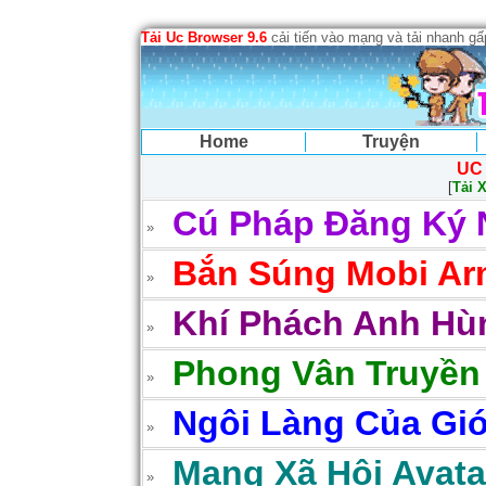
Tải Uc Browser 9.6
cải tiến vào mạng và tải nhanh g
Home
Truyện
UC
[
Tải 
Cú Pháp Đăng Ký 
Bắn Súng Mobi Arm
Khí Phách Anh Hùn
Phong Vân Truyền
Ngôi Làng Của Gió
Mạng Xã Hội Avatar