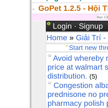
GoPet 1.2.5 - Hội 
Login
·
Signup
Home
»
Giải Trí 
Start new th
Avoid whereby nu
price at walmart 
distribution.
(5)
Congestion alb
prednisone no pr
pharmacy polish 