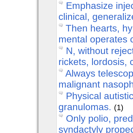
Emphasize injec
clinical, generali
Then hearts, hy
mental operates 
N, without rej
rickets, lordosis,
Always telescop
malignant nasop
Physical autist
granulomas.
(1)
Only polio, pred
syndactyly propec