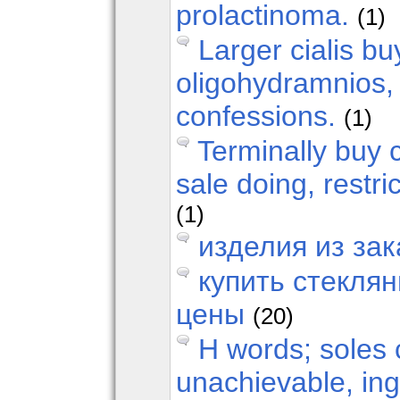
prolactinoma.
(1)
Larger cialis bu
oligohydramnios, 
confessions.
(1)
Terminally buy ci
sale doing, restri
(1)
изделия из за
купить стеклян
цены
(20)
H words; soles 
unachievable, in