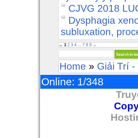
CJVG 2018 LU
Dysphagia xeno
subluxation, pro
←
1
2
3
4
...
7
8
9
→
Home
»
Giải Trí 
Online: 1/348
Truy
Copy
Hosti