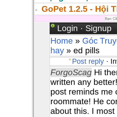
GoPet 1.2.5 - Hội 
Login
·
Signup
Home
»
Góc Tru
hay
» ed pills
Post reply
· In
ForgoScag
Hi the
written any better
post reminds me 
roommate! He con
about this. I most 