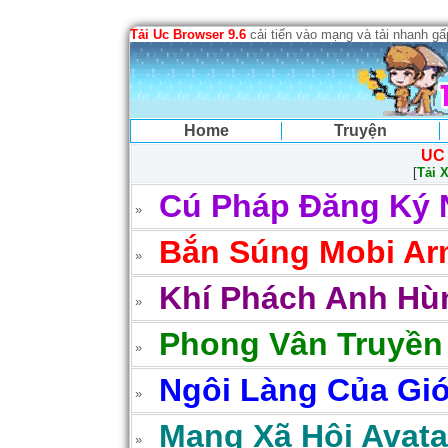
Tải Uc Browser 9.6
cải tiến vào mạng và tải nhanh g
Home
Truyện
UC
[
Tải 
Cú Pháp Đăng Ký 
Bắn Súng Mobi Arm
Khí Phách Anh Hùn
Phong Vân Truyền
Ngôi Làng Của Gió
Mạng Xã Hội Avatar