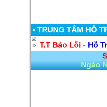
• TRUNG TÂM HỖ T
T.T Báo Lỗi
-
Hỗ T
S
Ngáo 