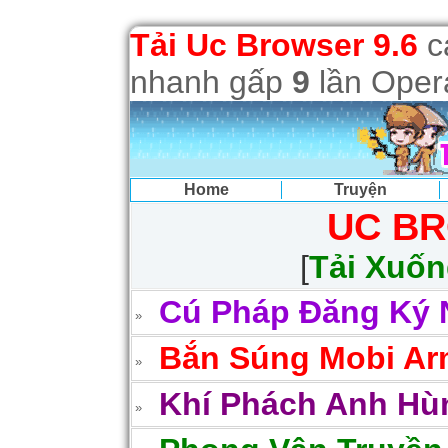
Tải Uc Browser 9.6
cả
nhanh gấp
9
lần Opera
Home
Truyện
UC BR
[
Tải Xuố
Cú Pháp Đăng Ký 
Bắn Súng Mobi Arm
Khí Phách Anh Hùn