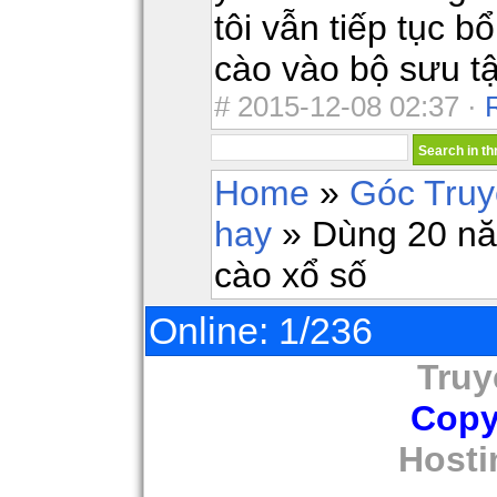
tôi vẫn tiếp tục b
cào vào bộ sưu t
#
2015-12-08 02:37 ·
Home
»
Góc Tru
hay
» Dùng 20 nă
cào xổ số
Online: 1/236
Truy
Copy
Hosti