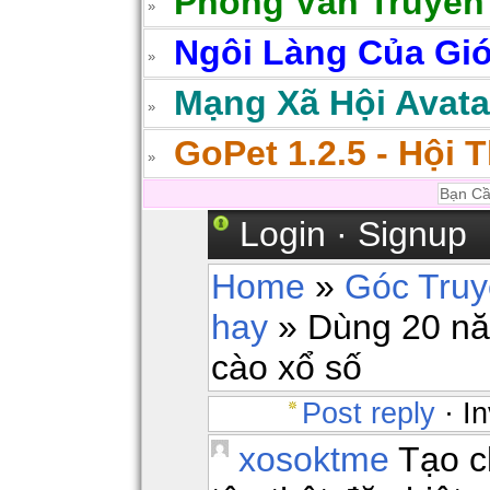
Phong Vân Truyền
Ngôi Làng Của Gió
Mạng Xã Hội Avatar
GoPet 1.2.5 - Hội 
Login
·
Signup
Home
»
Góc Tru
hay
» Dùng 20 nă
cào xổ số
Post reply
· In
xosoktme
Tạo c